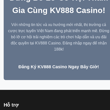
Gia Cùng KV888 Casino!
Với những tin tức và xu hướng mới nhất, thị trường cá
cược trực tuyến Việt Nam đang phát triển mạnh mẽ. Đừng
bỏ lỡ cơ hội trải nghiệm các trò chơi hấp dẫn và ưu đãi
độc quyền tại KV888 Casino. Đăng nhập ngay để nhận
188k!
Đăng Ký KV888 Casino Ngay Bây Giờ!
Hỗ trợ