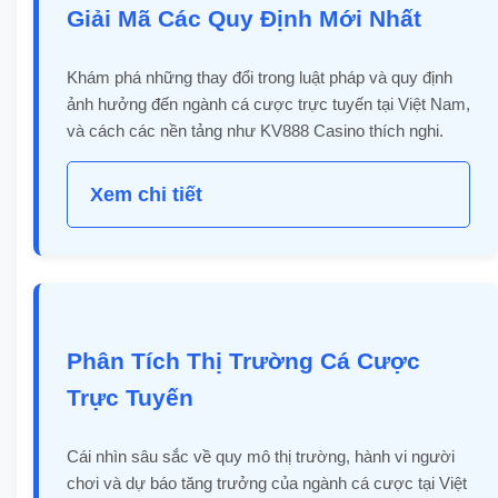
Giải Mã Các Quy Định Mới Nhất
Khám phá những thay đổi trong luật pháp và quy định
ảnh hưởng đến ngành cá cược trực tuyến tại Việt Nam,
và cách các nền tảng như KV888 Casino thích nghi.
Xem chi tiết
Phân Tích Thị Trường Cá Cược
Trực Tuyến
Cái nhìn sâu sắc về quy mô thị trường, hành vi người
chơi và dự báo tăng trưởng của ngành cá cược tại Việt