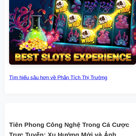
Tìm hiểu sâu hơn về Phân Tích Thị Trường
Tiên Phong Công Nghệ Trong Cá Cược
Trực Tuyến: Xu Hướng Mới và Ảnh