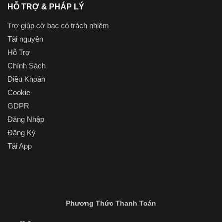
HỖ TRỢ & PHÁP LÝ
Trợ giúp cờ bạc có trách nhiệm
Tài nguyên
Hỗ Trợ
Chính Sách
Điều Khoản
Cookie
GDPR
Đăng Nhập
Đăng Ký
Tải App
Phương Thức Thanh Toán