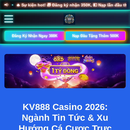
📢
 Sự kiện hot! 🎁 Đăng ký nhận 350K, 💵 Nạp lần đầu thêm 888K, ⭐
Đăng Ký Nhận Ngay 388K
Nạp Đầu Tặng Thêm 500K
KV888 Casino 2026:
Ngành Tin Tức & Xu
Hướng Cá Cược Trực