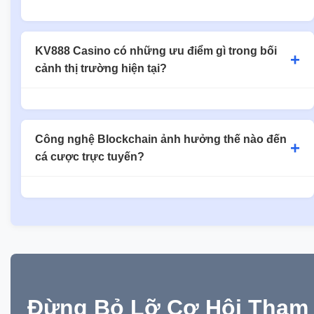
KV888 Casino có những ưu điểm gì trong bối
+
cảnh thị trường hiện tại?
Công nghệ Blockchain ảnh hưởng thế nào đến
+
cá cược trực tuyến?
Đừng Bỏ Lỡ Cơ Hội Tham