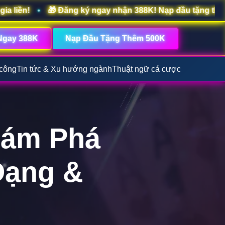
🎁 Đăng ký ngay nhận 388K! Nạp đầu tặng thêm 500K! 🔥 
Ngay 388K
Nạp Đầu Tặng Thêm 500K
 công
Tin tức & Xu hướng ngành
Thuật ngữ cá cược
hám Phá
Dạng &