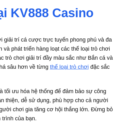
ại KV888 Casino
 giải trí cá cược trực tuyến phong phú và đa
à phát triển hàng loạt các thể loại trò chơi
c trò chơi giải trí đầy màu sắc như Bắn cá và
phá sâu hơn về từng
thể loại trò chơi
đặc sắc
và tối ưu hóa hệ thống để đảm bảo sự công
hân thiện, dễ sử dụng, phù hợp cho cả người
gười chơi gia tăng cơ hội thắng lớn. Đừng bỏ
trình của bạn.