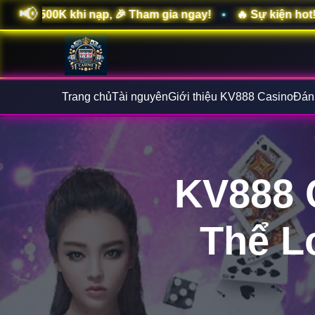
📢
K khi nạp, 🎉 Tham gia ngay!
•
🔥 Sự kiện hot! 🎁 Đăng k
Trang chủ
Tài nguyên
Giới thiệu KV888 Casino
Đánh
KV888 
Thể L