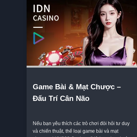
Game Bài & Mạt Chược –
Đấu Trí Cân Não
Nếu bạn yêu thích các trò chơi đòi hỏi tư duy
và chiến thuật, thể loại game bài và mạt