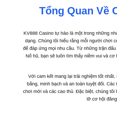
Tổng Quan Về C
KV888 Casino tự hào là một trong những nhà 
dạng. Chúng tôi hiểu rằng mỗi người chơi có 
để đáp ứng mọi nhu cầu. Từ những trận đấu th
Nổ hũ, bạn sẽ luôn tìm thấy niềm vui và c
Với cam kết mang lại trải nghiệm tốt nhấ
bằng, minh bạch và an toàn tuyệt đối. Các 
chơi mới và các cao thủ. Đặc biệt, chúng tô
lỡ cơ hội đăn