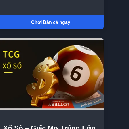
Chơi Bắn cá ngay
Xổ Số – Giấc Mơ Trúng Lớn