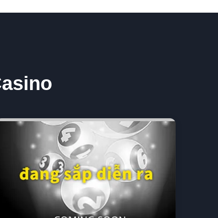
Casino