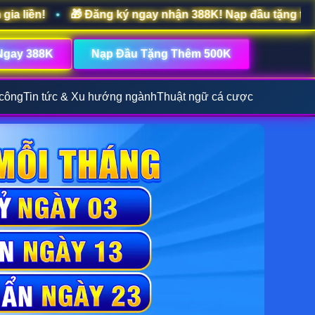
•
🎁 Đăng ký ngay nhận 388K! Nạp đầu tặng thêm 500K! 
Ngay 388K
Nạp Đầu Tặng Thêm 500K
 công
Tin tức & Xu hướng ngành
Thuật ngữ cá cược