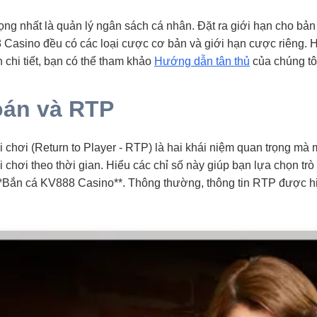
ọng nhất là quản lý ngân sách cá nhân. Đặt ra giới hạn cho bản 
 Casino đều có các loại cược cơ bản và giới hạn cược riêng. H
n chi tiết, bạn có thể tham khảo
Hướng dẫn tân thủ
của chúng tô
oán và RTP
i chơi (Return to Player - RTP) là hai khái niệm quan trọng mà 
i chơi theo thời gian. Hiểu các chỉ số này giúp bạn lựa chọn tr
*Bắn cá KV888 Casino**. Thông thường, thông tin RTP được hiể