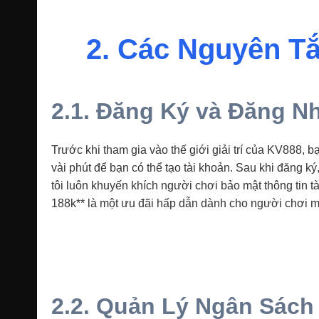
2. Các Nguyên T
2.1. Đăng Ký và Đăng N
Trước khi tham gia vào thế giới giải trí của KV888, 
vài phút để bạn có thể tạo tài khoản. Sau khi đăng 
tôi luôn khuyến khích người chơi bảo mật thông tin
188k** là một ưu đãi hấp dẫn dành cho người chơi m
2.2. Quản Lý Ngân Sách