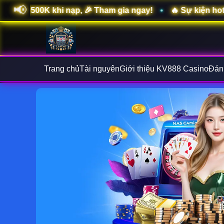
📢
00K khi nạp, 🎉 Tham gia ngay!
•
🔥 Sự kiện hot! 🎁 Đăng
Trang chủ
Tài nguyên
Giới thiệu KV888 Casino
Đánh