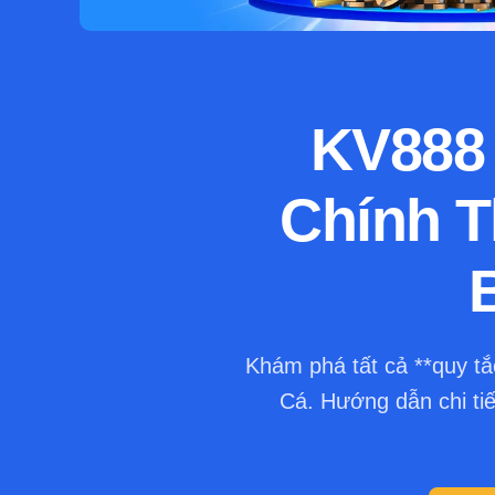
KV888
Chính T
Khám phá tất cả **quy tắ
Cá. Hướng dẫn chi tiế