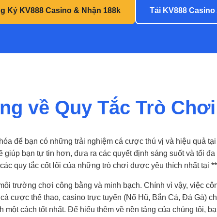
g Ký KV888 Casino & Nhận 188k
Tải KV888 Casino
ung về Quy Tắc Trò Chơi
 khóa để bạn có những trải nghiệm cá cược thú vị và hiệu quả 
sẽ giúp bạn tự tin hơn, đưa ra các quyết định sáng suốt và tối đ
các quy tắc cốt lõi của những trò chơi được yêu thích nhất tại 
 trường chơi công bằng và minh bạch. Chính vì vậy, việc công 
rò cá cược thể thao, casino trực tuyến (Nổ Hũ, Bắn Cá, Đá Gà) 
ình một cách tốt nhất. Để hiểu thêm về nền tảng của chúng tôi, 