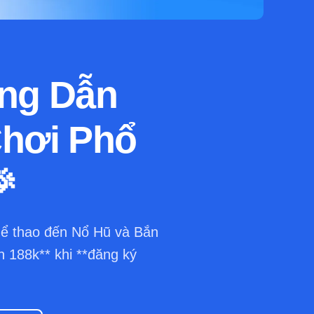
ng Dẫn
Chơi Phổ

Thể thao đến Nổ Hũ và Bắn
n 188k** khi **đăng ký