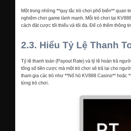
Một trong những **quy tắc trò chơi phổ biến** quan tr
nghiệm chơi game lành mạnh. Mỗi trò chơi tại KV888
cách đặt cược tối thiểu và tối đa. Để có thêm thông ti
2.3. Hiểu Tỷ Lệ Thanh T
Tỷ lệ thanh toán (Payout Rate) và tỷ lệ hoàn trả ngườ
tổng số tiền cược mà một trò chơi sẽ trả lại cho ngườ
tham gia các trò như **Nổ hũ KV888 Casino** hoặc *
từng trò chơi.