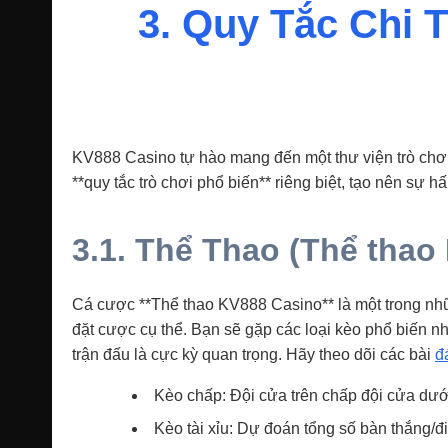
3. Quy Tắc Chi 
KV888 Casino tự hào mang đến một thư viện trò chơi 
**quy tắc trò chơi phổ biến** riêng biệt, tạo nên sự
3.1. Thể Thao (Thể thao
Cá cược **Thể thao KV888 Casino** là một trong nh
đặt cược cụ thể. Bạn sẽ gặp các loại kèo phổ biến n
trận đấu là cực kỳ quan trọng. Hãy theo dõi các bài
đ
Kèo chấp: Đội cửa trên chấp đội cửa dướ
Kèo tài xỉu: Dự đoán tổng số bàn thắng/đ