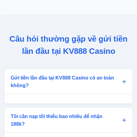
Câu hỏi thường gặp về gửi tiền
lần đầu tại KV888 Casino
Gửi tiền lần đầu tại KV888 Casino có an toàn
+
không?
Tôi cần nạp tối thiểu bao nhiêu để nhận
+
188k?