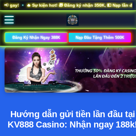
ay!
🔥 Sự kiện hot! 🎁 Đăng ký nhận 350K, 💵 Nạp lần đầu thêm 
📢
•
Đăng Ký Nhận Ngay 388K
Nạp Đầu Tặng Thêm 500K
Hướng dẫn gửi tiền lần đầu tại
KV888 Casino: Nhận ngay 188k