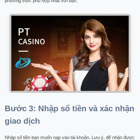
phương thức phù hợp nhất với bạn.
Bước 3: Nhập số tiền và xác nhận
giao dịch
Nhập số tiền bạn muốn nạp vào tài khoản. Lưu ý, để nhận được