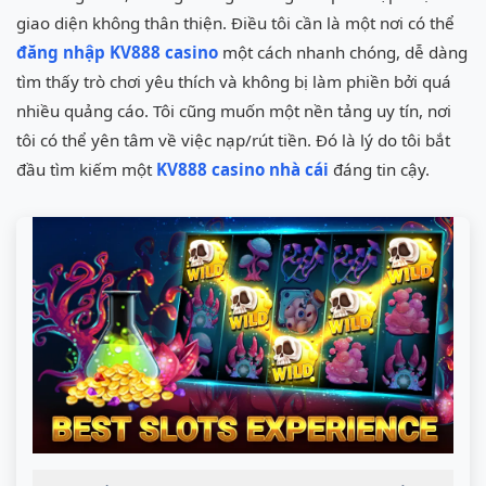
giao diện không thân thiện. Điều tôi cần là một nơi có thể
đăng nhập KV888 casino
một cách nhanh chóng, dễ dàng
tìm thấy trò chơi yêu thích và không bị làm phiền bởi quá
nhiều quảng cáo. Tôi cũng muốn một nền tảng uy tín, nơi
tôi có thể yên tâm về việc nạp/rút tiền. Đó là lý do tôi bắt
đầu tìm kiếm một
KV888 casino nhà cái
đáng tin cậy.