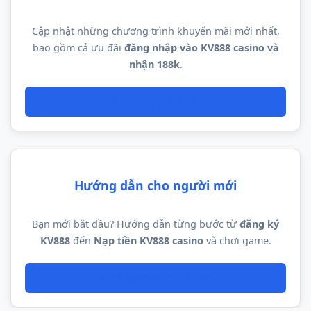
Cập nhật những chương trình khuyến mãi mới nhất,
bao gồm cả ưu đãi
đăng nhập vào KV888 casino và
nhận 188k
.
Xem khuyến mãi
Hướng dẫn cho người mới
Bạn mới bắt đầu? Hướng dẫn từng bước từ
đăng ký
KV888
đến
Nạp tiền KV888 casino
và chơi game.
Đọc hướng dẫn tân thủ