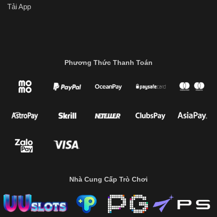
Tải App
Phương Thức Thanh Toán
Nhà Cung Cấp Trò Chơi