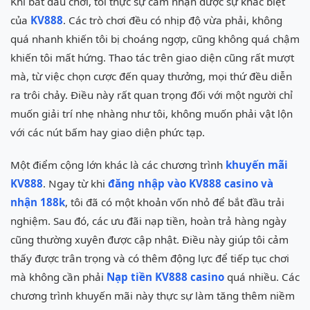
Khi bắt đầu chơi, tôi thực sự cảm nhận được sự khác biệt
của
KV888
. Các trò chơi đều có nhịp độ vừa phải, không
quá nhanh khiến tôi bị choáng ngợp, cũng không quá chậm
khiến tôi mất hứng. Thao tác trên giao diện cũng rất mượt
mà, từ việc chọn cược đến quay thưởng, mọi thứ đều diễn
ra trôi chảy. Điều này rất quan trọng đối với một người chỉ
muốn giải trí nhẹ nhàng như tôi, không muốn phải vật lộn
với các nút bấm hay giao diện phức tạp.
Một điểm cộng lớn khác là các chương trình
khuyến mãi
KV888
. Ngay từ khi
đăng nhập vào KV888 casino và
nhận 188k
, tôi đã có một khoản vốn nhỏ để bắt đầu trải
nghiệm. Sau đó, các ưu đãi nạp tiền, hoàn trả hàng ngày
cũng thường xuyên được cập nhật. Điều này giúp tôi cảm
thấy được trân trọng và có thêm động lực để tiếp tục chơi
mà không cần phải
Nạp tiền KV888 casino
quá nhiều. Các
chương trình khuyến mãi này thực sự làm tăng thêm niềm