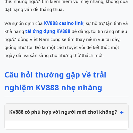
thể: những người tìm kiếm niềm vui nhẹ nhàng, không quá
đặt nặng vấn đề thắng thua.
Với sự ổn định của
KV888 casino link
, sự hỗ trợ tận tình và
khả năng
tải ứng dụng KV888
dễ dàng, tôi tin rằng nhiều
người dùng Việt Nam cũng sẽ tìm thấy niềm vui tại đây,
giống như tôi. Đó là một cách tuyệt vời để kết thúc một
ngày dài và sẵn sàng cho những thử thách mới.
Câu hỏi thường gặp về trải
nghiệm KV888 nhẹ nhàng
+
KV888 có phù hợp với người mới chơi không?