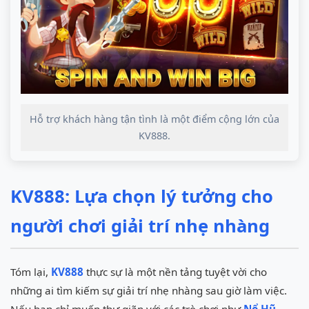
Hỗ trợ khách hàng tận tình là một điểm cộng lớn của
KV888.
KV888: Lựa chọn lý tưởng cho
người chơi giải trí nhẹ nhàng
Tóm lại,
KV888
thực sự là một nền tảng tuyệt vời cho
những ai tìm kiếm sự giải trí nhẹ nhàng sau giờ làm việc.