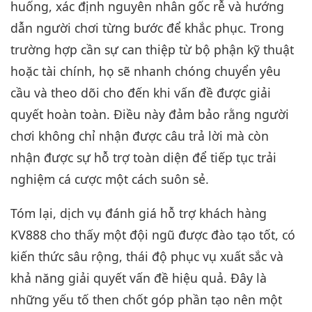
huống, xác định nguyên nhân gốc rễ và hướng
dẫn người chơi từng bước để khắc phục. Trong
trường hợp cần sự can thiệp từ bộ phận kỹ thuật
hoặc tài chính, họ sẽ nhanh chóng chuyển yêu
cầu và theo dõi cho đến khi vấn đề được giải
quyết hoàn toàn. Điều này đảm bảo rằng người
chơi không chỉ nhận được câu trả lời mà còn
nhận được sự hỗ trợ toàn diện để tiếp tục trải
nghiệm cá cược một cách suôn sẻ.
Tóm lại, dịch vụ đánh giá hỗ trợ khách hàng
KV888 cho thấy một đội ngũ được đào tạo tốt, có
kiến thức sâu rộng, thái độ phục vụ xuất sắc và
khả năng giải quyết vấn đề hiệu quả. Đây là
những yếu tố then chốt góp phần tạo nên một