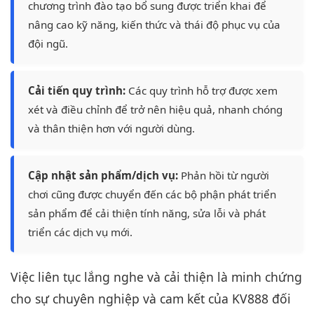
chương trình đào tạo bổ sung được triển khai để
nâng cao kỹ năng, kiến thức và thái độ phục vụ của
đội ngũ.
Cải tiến quy trình:
Các quy trình hỗ trợ được xem
xét và điều chỉnh để trở nên hiệu quả, nhanh chóng
và thân thiện hơn với người dùng.
Cập nhật sản phẩm/dịch vụ:
Phản hồi từ người
chơi cũng được chuyển đến các bộ phận phát triển
sản phẩm để cải thiện tính năng, sửa lỗi và phát
triển các dịch vụ mới.
Việc liên tục lắng nghe và cải thiện là minh chứng
cho sự chuyên nghiệp và cam kết của KV888 đối