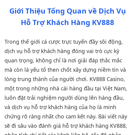
Giới Thiệu Tổng Quan về Dịch Vụ
Hỗ Trợ Khách Hàng KV888
Trong thế giới cá cược trực tuyến đầy sôi động,
dịch vụ hỗ trợ khách hàng đóng vai trò cực kỳ
quan trọng, không chỉ là nơi giải đáp thắc mắc
mà còn là yếu tố then chốt xây dựng niềm tin và
lòng trung thành của người chơi. KV888 Casino,
một trong những nhà cái hàng đầu tại Việt Nam,
luôn đặt trải nghiệm người dùng lên hàng đầu,
và dịch vụ hỗ trợ khách hàng của họ là minh
chứng rõ ràng nhất cho cam kết này. Bài viết này
sẽ đi sâu vào đánh giá hỗ trợ khách hàng KV888,