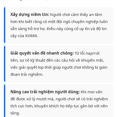
Xây dựng niềm tin:
Người chơi cảm thấy an tâm
hơn khi biết rằng có một đội ngũ chuyên nghiệp luôn
sẵn sàng hỗ trợ họ. Điều này củng cố uy tín và độ tin
cậy của KV888.
Giải quyết vấn đề nhanh chóng:
Từ lỗi nạp/rút
tiền, sự cố kỹ thuật đến các câu hỏi về khuyến mãi,
việc giải quyết kịp thời giúp người chơi không bị gián
đoạn trải nghiệm.
Nâng cao trải nghiệm người dùng:
Khi mọi vấn
đề được xử lý mượt mà, người chơi sẽ có trải nghiệm
tích cực hơn, khuyến khích họ tiếp tục gắn bó với nền
tảng.