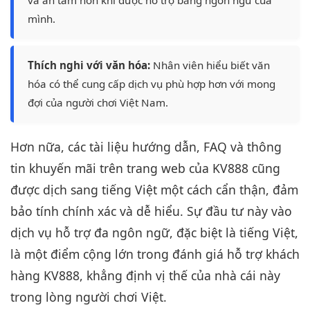
mình.
Thích nghi với văn hóa:
Nhân viên hiểu biết văn
hóa có thể cung cấp dịch vụ phù hợp hơn với mong
đợi của người chơi Việt Nam.
Hơn nữa, các tài liệu hướng dẫn, FAQ và thông
tin khuyến mãi trên trang web của KV888 cũng
được dịch sang tiếng Việt một cách cẩn thận, đảm
bảo tính chính xác và dễ hiểu. Sự đầu tư này vào
dịch vụ hỗ trợ đa ngôn ngữ, đặc biệt là tiếng Việt,
là một điểm cộng lớn trong đánh giá hỗ trợ khách
hàng KV888, khẳng định vị thế của nhà cái này
trong lòng người chơi Việt.