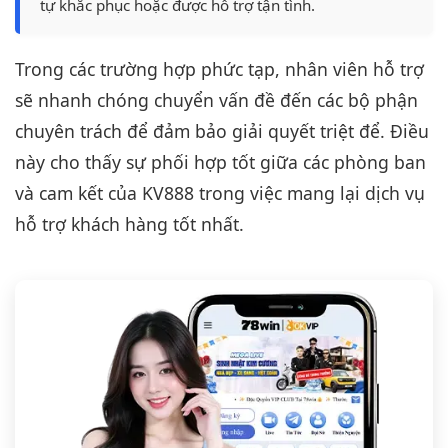
tự khắc phục hoặc được hỗ trợ tận tình.
Trong các trường hợp phức tạp, nhân viên hỗ trợ
sẽ nhanh chóng chuyển vấn đề đến các bộ phận
chuyên trách để đảm bảo giải quyết triệt để. Điều
này cho thấy sự phối hợp tốt giữa các phòng ban
và cam kết của KV888 trong việc mang lại dịch vụ
hỗ trợ khách hàng tốt nhất.