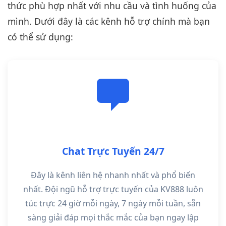
thức phù hợp nhất với nhu cầu và tình huống của
mình. Dưới đây là các kênh hỗ trợ chính mà bạn
có thể sử dụng:
Chat Trực Tuyến 24/7
Đây là kênh liên hệ nhanh nhất và phổ biến
nhất. Đội ngũ hỗ trợ trực tuyến của KV888 luôn
túc trực 24 giờ mỗi ngày, 7 ngày mỗi tuần, sẵn
sàng giải đáp mọi thắc mắc của bạn ngay lập