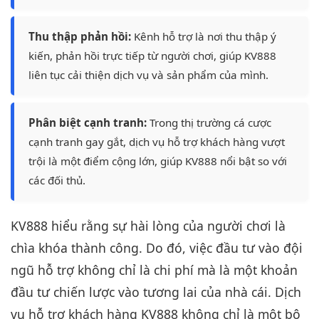
Thu thập phản hồi:
Kênh hỗ trợ là nơi thu thập ý
kiến, phản hồi trực tiếp từ người chơi, giúp KV888
liên tục cải thiện dịch vụ và sản phẩm của mình.
Phân biệt cạnh tranh:
Trong thị trường cá cược
cạnh tranh gay gắt, dịch vụ hỗ trợ khách hàng vượt
trội là một điểm cộng lớn, giúp KV888 nổi bật so với
các đối thủ.
KV888 hiểu rằng sự hài lòng của người chơi là
chìa khóa thành công. Do đó, việc đầu tư vào đội
ngũ hỗ trợ không chỉ là chi phí mà là một khoản
đầu tư chiến lược vào tương lai của nhà cái. Dịch
vụ hỗ trợ khách hàng KV888 không chỉ là một bộ