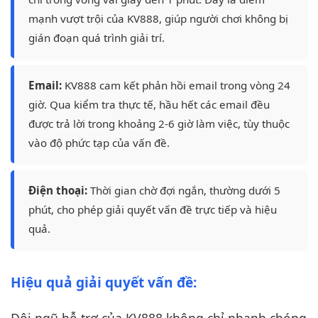
mạnh vượt trội của KV888, giúp người chơi không bị
gián đoạn quá trình giải trí.
Email:
KV888 cam kết phản hồi email trong vòng 24
giờ. Qua kiểm tra thực tế, hầu hết các email đều
được trả lời trong khoảng 2-6 giờ làm việc, tùy thuộc
vào độ phức tạp của vấn đề.
Điện thoại:
Thời gian chờ đợi ngắn, thường dưới 5
phút, cho phép giải quyết vấn đề trực tiếp và hiệu
quả.
Hiệu quả giải quyết vấn đề:
Đội ngũ hỗ trợ của KV888 không chỉ nhanh chóng