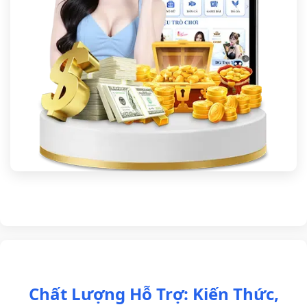
Chất Lượng Hỗ Trợ: Kiến Thức,