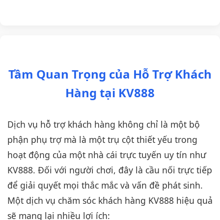
Tầm Quan Trọng của Hỗ Trợ Khách
Hàng tại KV888
Dịch vụ hỗ trợ khách hàng không chỉ là một bộ
phận phụ trợ mà là một trụ cột thiết yếu trong
hoạt động của một nhà cái trực tuyến uy tín như
KV888. Đối với người chơi, đây là cầu nối trực tiếp
để giải quyết mọi thắc mắc và vấn đề phát sinh.
Một dịch vụ chăm sóc khách hàng KV888 hiệu quả
sẽ mang lại nhiều lợi ích: